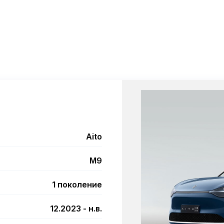
Aito
M9
1 поколение
12.2023 - н.в.