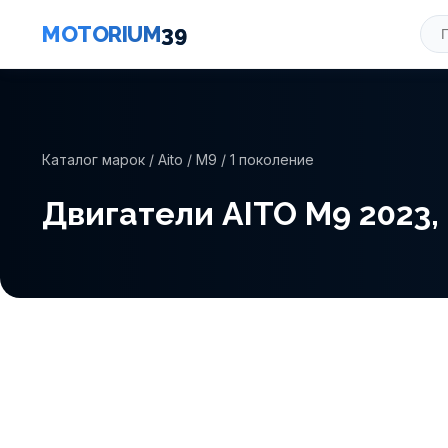
MOTORIUM
39
Каталог марок
/
Aito
/
M9
/ 1 поколение
Двигатели AITO M9 2023, д