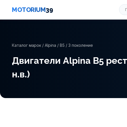
MOTORIUM
39
Каталог марок
/
Alpina
/
B5
/ 3 поколение
Двигатели Alpina B5 рест
н.в.)