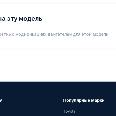
на эту модель
кретных модификациях двигателей для этой модели.
я
Популярные марки
Toyota