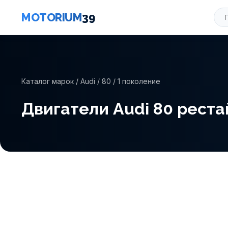
MOTORIUM
39
Каталог марок
/
Audi
/
80
/ 1 поколение
Двигатели Audi 80 рестайл