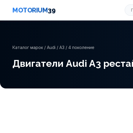
MOTORIUM
39
Каталог марок
/
Audi
/
A3
/ 4 поколение
Двигатели Audi A3 рестайл