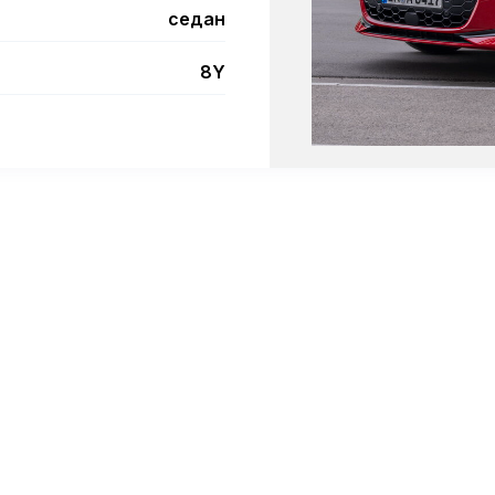
седан
8Y