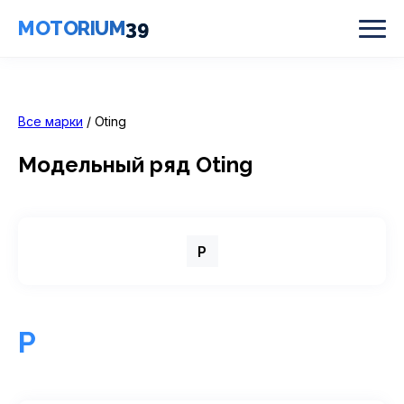
MOTORIUM
39
Все марки
/ Oting
Модельный ряд Oting
P
P