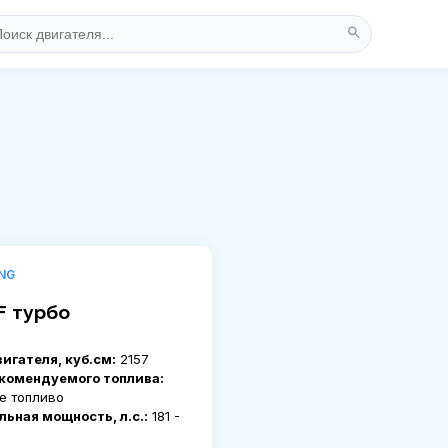
NG
F турбо
игателя, куб.см:
2157
комендуемого топлива:
е топливо
ьная мощность, л.с.:
181 -