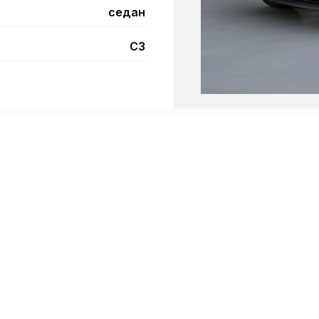
седан
C3