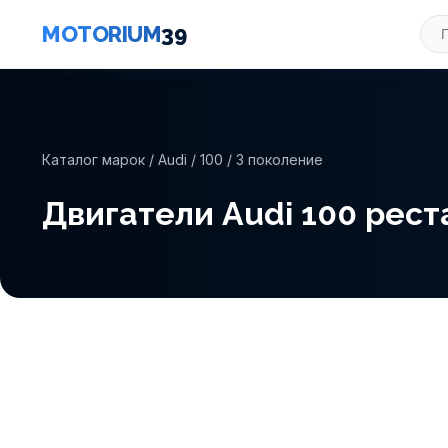
MOTORIUM
39
Каталог марок
/
Audi
/
100
/ 3 поколение
Двигатели Audi 100 рестай