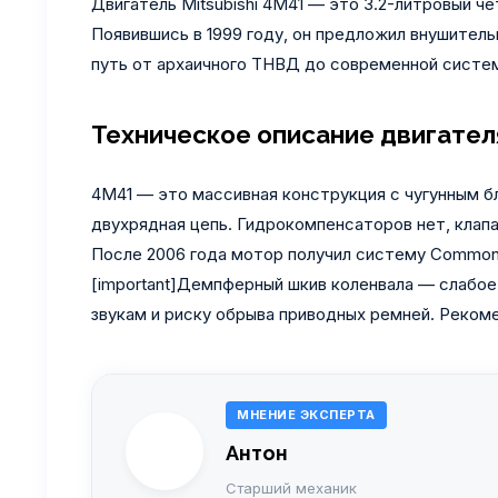
Двигатель Mitsubishi 4M41 — это 3.2-литровый чет
Появившись в 1999 году, он предложил внушитель
путь от архаичного ТНВД до современной систем
Техническое описание двигател
4M41 — это массивная конструкция с чугунным б
двухрядная цепь. Гидрокомпенсаторов нет, клап
После 2006 года мотор получил систему Common R
[important]Демпферный шкив коленвала — слабое
звукам и риску обрыва приводных ремней. Рекоме
МНЕНИЕ ЭКСПЕРТА
Антон
Старший механик