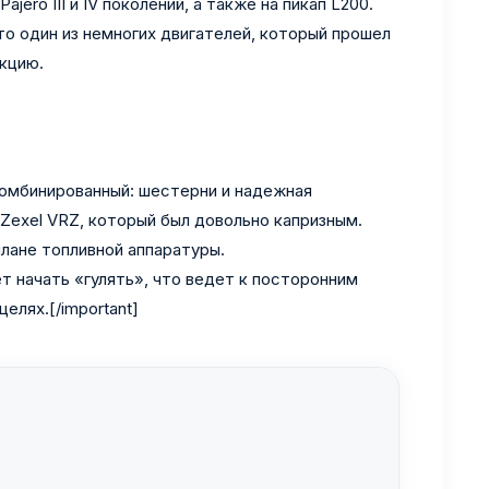
ro III и IV поколений, а также на пикап L200.
то один из немногих двигателей, который прошел
кцию.
комбинированный: шестерни и надежная
Zexel VRZ, который был довольно капризным.
плане топливной аппаратуры.
т начать «гулять», что ведет к посторонним
елях.[/important]