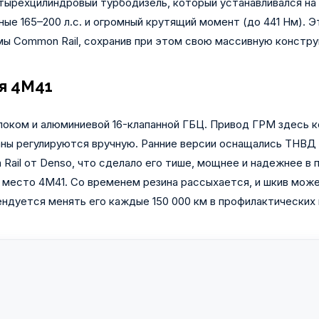
ырехцилиндровый турбодизель, который устанавливался на Paje
ные 165–200 л.с. и огромный крутящий момент (до 441 Нм). Э
ы Common Rail, сохранив при этом свою массивную констру
я 4M41
локом и алюминиевой 16-клапанной ГБЦ. Привод ГРМ здесь 
аны регулируются вручную. Ранние версии оснащались ТНВД 
ail от Denso, что сделало его тише, мощнее и надежнее в 
 место 4M41. Со временем резина рассыхается, и шкив може
ндуется менять его каждые 150 000 км в профилактических ц