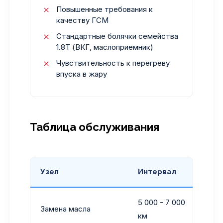
Повышенные требования к
качеству ГСМ
Стандартные болячки семейства
1.8Т (ВКГ, маслоприемник)
Чувствительность к перегреву
впуска в жару
Таблица обслуживания
Узел
Интервал
Со
5 000 - 7 000
Тол
Замена масла
км
5W-