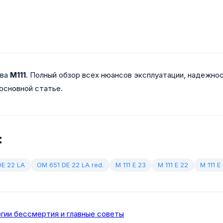
тва
M111
. Полный обзор всех нюансов эксплуатации, надежнос
основной статье.
:
DE 22 LA
OM 651 DE 22 LA red.
M 111 E 23
M 111 E 22
M 111 
огии бессмертия и главные советы