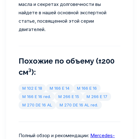
масла и секретах долговечности вы
найдете в нашей основной экспертной
статье, посвященной этой серии
двигателей.
Похожие по объему (±200
см³):
M 102 E 18
M 166 E 14
M 166 E 16
M 166 E 16 red.
M 266 E 15
M 266 E 17
M 270 DE 16 AL
M 270 DE 16 AL red.
Полный обзор и рекомендации:
Mercedes-