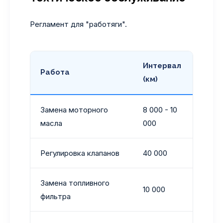
Регламент для "работяги".
Интервал
Работа
Рек
(км)
Замена моторного
8 000 - 10
Semi
масла
000
Регулировка клапанов
40 000
Меха
Замена топливного
С об
10 000
фильтра
отс