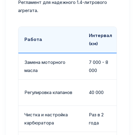
Регламент для надежного 1.4-литрового
агрегата.
Интервал
Работа
Рек
(км)
Замена моторного
7 000 - 8
Полу
масла
000
(выс
Обяз
Регулировка клапанов
40 000
топл
Чистка и настройка
Раз в 2
Проф
карбюратора
года