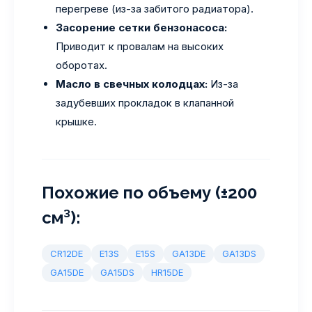
перегреве (из-за забитого радиатора).
Засорение сетки бензонасоса:
Приводит к провалам на высоких
оборотах.
Масло в свечных колодцах:
Из-за
задубевших прокладок в клапанной
крышке.
Похожие по объему (±200
см³):
CR12DE
E13S
E15S
GA13DE
GA13DS
GA15DE
GA15DS
HR15DE