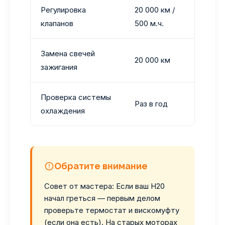
Регулировка
20 000 км /
Винто
клапанов
500 м.ч.
горяч
Замена свечей
Обычн
20 000 км
зажигания
анало
Проверка системы
Очист
Раз в год
охлаждения
патру
Обратите внимание
Совет от мастера: Если ваш H20
начал греться — первым делом
проверьте термостат и вискомуфту
(если она есть). На старых моторах