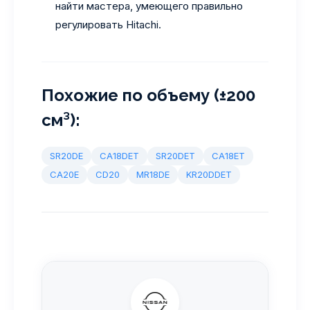
найти мастера, умеющего правильно
регулировать Hitachi.
Похожие по объему (±200
см³):
SR20DE
CA18DET
SR20DET
CA18ET
CA20E
CD20
MR18DE
KR20DDET