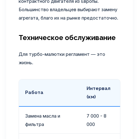
контрактного двигателя из Европы.
Большинство владельцев выбирают замену
агрегата, благо их на рынке предостаточно.
Техническое обслуживание
Для турбо-малютки регламент — это
жизнь.
Интервал
Работа
Реко
(км)
Замена масла и
7 000 - 8
5W-30
фильтра
000
RN071