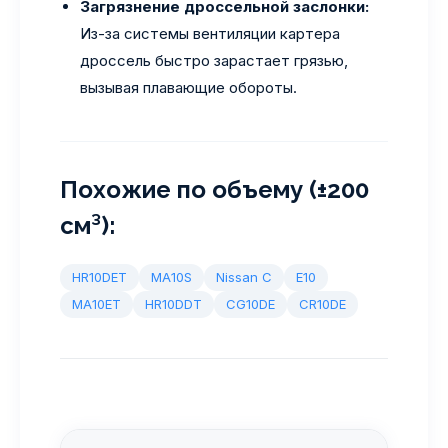
Загрязнение дроссельной заслонки:
Из-за системы вентиляции картера
дроссель быстро зарастает грязью,
вызывая плавающие обороты.
Похожие по объему (±200
см³):
HR10DET
MA10S
Nissan C
E10
MA10ET
HR10DDT
CG10DE
CR10DE