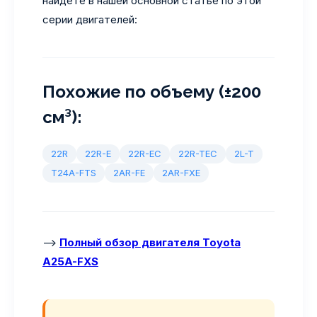
найдете в нашей основной статье по этой
серии двигателей:
Похожие по объему (±200
см³):
22R
22R-E
22R-EC
22R-TEC
2L-T
T24A-FTS
2AR-FE
2AR-FXE
—>
Полный обзор двигателя Toyota
A25A-FXS