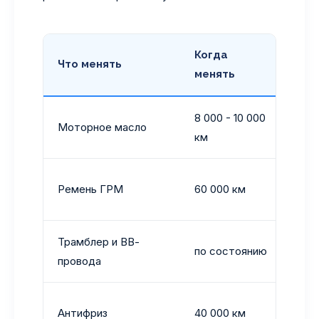
Когда
Что менять
Ком
менять
8 000 - 10 000
Моторное масло
3.25
км
Обя
Ремень ГРМ
60 000 км
пом
Трамблер и ВВ-
по состоянию
Боит
провода
Сис
Антифриз
40 000 км