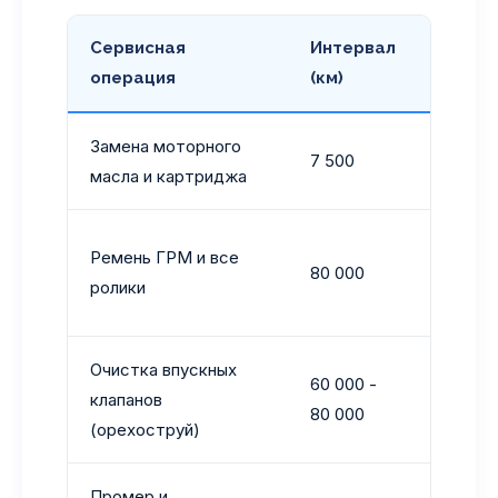
Сервисная
Интервал
Артик
операция
(км)
Замена моторного
Строго
7 500
масла и картриджа
Объем 
Заводс
Ремень ГРМ и все
80 000
завыше
ролики
ремонт
Очистка впускных
60 000 -
Обязат
клапанов
80 000
мотора
(орехоструй)
Промер и
Мотор 