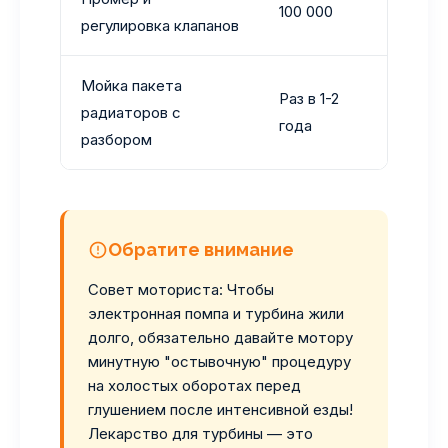
100 000
регулировка клапанов
гидрок
Мойка пакета
Раз в 1-2
Алюмин
радиаторов с
года
перегр
разбором
Обратите внимание
Совет моториста: Чтобы
электронная помпа и турбина жили
долго, обязательно давайте мотору
минутную "остывочную" процедуру
на холостых оборотах перед
глушением после интенсивной езды!
Лекарство для турбины — это