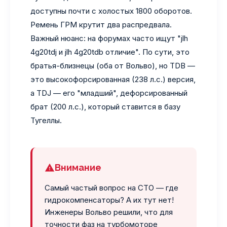
доступны почти с холостых 1800 оборотов.
Ремень ГРМ крутит два распредвала.
Важный нюанс: на форумах часто ищут "jlh
4g20tdj и jlh 4g20tdb отличие". По сути, это
братья-близнецы (оба от Вольво), но TDB —
это высокофорсированная (238 л.с.) версия,
а TDJ — его "младший", дефорсированный
брат (200 л.с.), который ставится в базу
Тугеллы.
Внимание
Самый частый вопрос на СТО — где
гидрокомпенсаторы? А их тут нет!
Инженеры Вольво решили, что для
точности фаз на турбомоторе