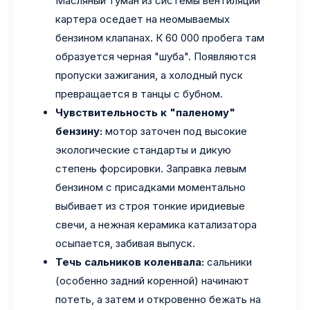
Масляный туман из системы вентиляции
картера оседает на неомываемых
бензином клапанах. К 60 000 пробега там
образуется черная "шуба". Появляются
пропуски зажигания, а холодный пуск
превращается в танцы с бубном.
Чувствительность к "паленому"
бензину:
мотор заточен под высокие
экологические стандарты и дикую
степень форсировки. Заправка левым
бензином с присадками моментально
выбивает из строя тонкие иридиевые
свечи, а нежная керамика катализатора
осыпается, забивая выпуск.
Течь сальников коленвала:
сальники
(особенно задний коренной) начинают
потеть, а затем и откровенно бежать на