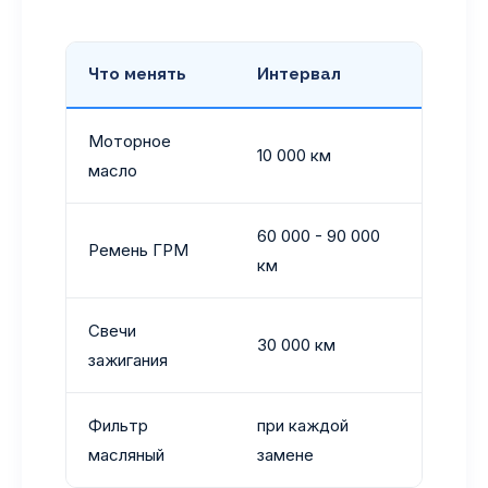
Что менять
Интервал
Комм
Моторное
10 000 км
~4.0 л
масло
60 000 - 90 000
Ремень ГРМ
Прост
км
Свечи
Трехк
30 000 км
зажигания
10100
Фильтр
при каждой
Берит
масляный
замене
(Mann