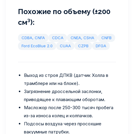
Похожие по объему (±200
см³):
CDBA, CNFA
CDCA
CNEA, CSHA
CNFB
Ford EcoBlue 2.0
CUAA
CZPB
DFGA
Выход из строя ДПКВ (датчик Холла в
трамблере или на блоке).
Загрязнение дроссельной заслонки,
приводящее к плавающим оборотам.
Масложор после 250-300 тысяч пробега
из-за износа колец и колпачков.
Подсосы воздуха через просохшие
вакуумные патрубки.