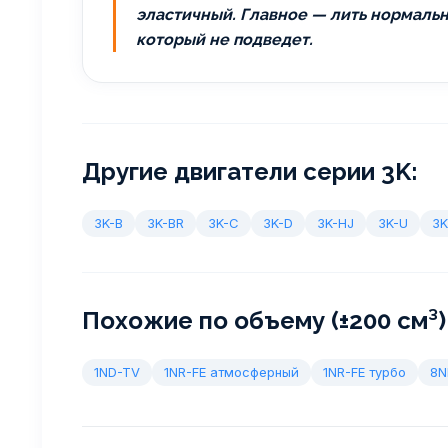
эластичный. Главное — лить нормальну
который не подведет.
Другие двигатели серии 3K:
3K-B
3K-BR
3K-C
3K-D
3K-HJ
3K-U
3
Похожие по объему (±200 см³)
1ND-TV
1NR-FE атмосферный
1NR-FE турбо
8N