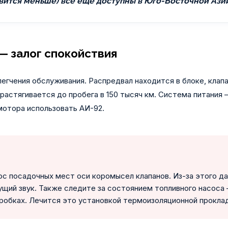
ановится меньше) всё еще доступны в Юго-Восточной Ази
— залог спокойствия
егчения обслуживания. Распредвал находится в блоке, клап
растягивается до пробега в 150 тысяч км. Система питания
 мотора использовать АИ-92.
ос посадочных мест оси коромысел клапанов. Из-за этого да
щий звук. Также следите за состоянием топливного насоса 
 пробках. Лечится это установкой термоизоляционной прокла