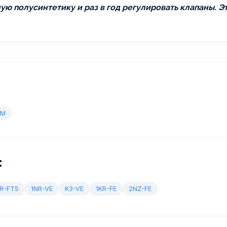
ю полусинтетику и раз в год регулировать клапаны. Эт
KM
:
R-FTS
1NR-VE
K3-VE
1KR-FE
2NZ-FE