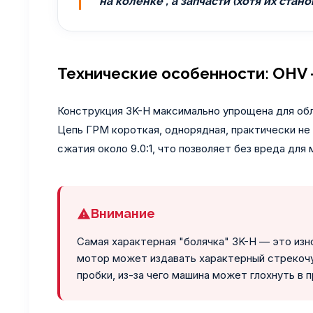
"на коленке", а запчасти (хотя их ст
Технические особенности: OHV 
Конструкция 3K-H максимально упрощена для обл
Цепь ГРМ короткая, однорядная, практически не 
сжатия около 9.0:1, что позволяет без вреда для
Внимание
Самая характерная "болячка" 3K-H — это изн
мотор может издавать характерный стрекочу
пробки, из-за чего машина может глохнуть в