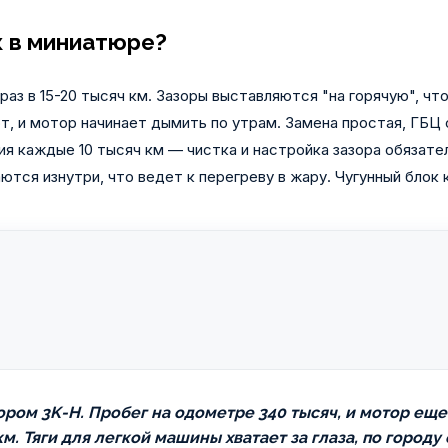
к в миниатюре?
аз в 15-20 тысяч км. Зазоры выставляются "на горячую", чт
, и мотор начинает дымить по утрам. Замена простая, ГБЦ 
я каждые 10 тысяч км — чистка и настройка зазора обязате
тся изнутри, что ведет к перегреву в жару. Чугунный блок 
отором 3K-H. Пробег на одометре 340 тысяч, и мотор еще
км. Тяги для легкой машины хватает за глаза, по город