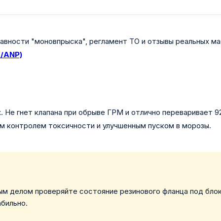
авности "моновпрыска", регламент ТО и отзывы реальных ма
Z/ANP)
. Не гнет клапана при обрыве ГРМ и отлично переваривает 92
гим контролем токсичности и улучшенным пуском в морозы.
м делом проверяйте состояние резинового фланца под блок
бильно.