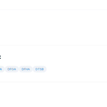
:
A
DFGA
DFHA
DTSB