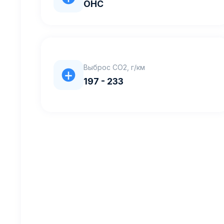
OHC
Выброс CO2, г/км
197 - 233