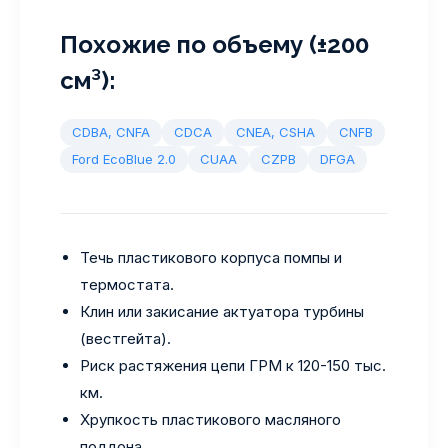
Похожие по объему (±200
см³):
CDBA, CNFA
CDCA
CNEA, CSHA
CNFB
Ford EcoBlue 2.0
CUAA
CZPB
DFGA
Течь пластикового корпуса помпы и
термостата.
Клин или закисание актуатора турбины
(вестгейта).
Риск растяжения цепи ГРМ к 120-150 тыс.
км.
Хрупкость пластикового масляного
поддона.