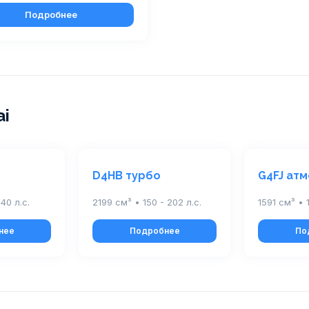
Подробнее
ai
D4HB турбо
G4FJ ат
140 л.с.
2199 см³ • 150 - 202 л.с.
1591 см³ • 
нее
Подробнее
По