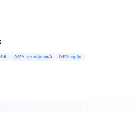
:
G4NL
D4EA атмосферный
D4EA турбо