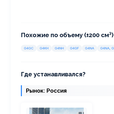
Похожие по объему (±200 см³)
G4GC
G4KH
G4NH
G4GF
G4NA
G4NA, 
Где устанавливался?
Рынок: Россия