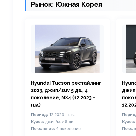
Рынок: Южная Корея
Hyundai Tucson рестайлинг
Hyund
2023, джип/suv 5 дв., 4
джип/
поколение, NX4 (12.2023 -
покол
н.в.)
12.20
Период:
12.2023 - н.в.
Перио
Кузов:
джип/suv 5 дв.
Кузов:
Поколение:
4 поколение
Покол