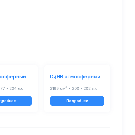
мосферный
D4HB атмосферный
177 - 204 л.с.
2199 см³ • 200 - 202 л.с.
дробнее
Подробнее