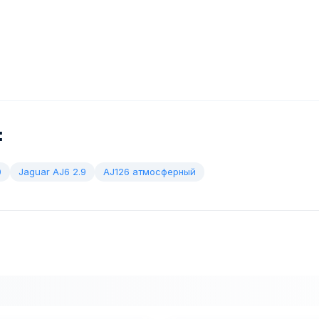
:
0
Jaguar AJ6 2.9
AJ126 атмосферный