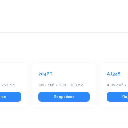
204PT
AJ34S
 252 л.с.
1997 см³ • 200 - 300 л.с.
4196 см³ • 
нее
Подробнее
По