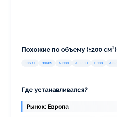
Похожие по объему (±200 см³)
306DT
306PS
AJ300
AJ300D
D300
AJ3
Где устанавливался?
Рынок: Европа