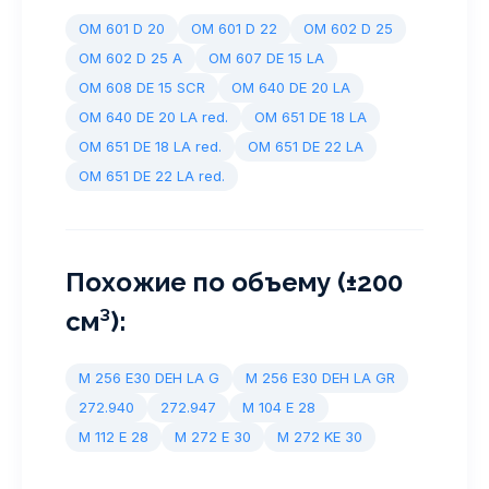
OM 601 D 20
OM 601 D 22
OM 602 D 25
OM 602 D 25 A
OM 607 DE 15 LA
OM 608 DE 15 SCR
OM 640 DE 20 LA
OM 640 DE 20 LA red.
OM 651 DE 18 LA
OM 651 DE 18 LA red.
OM 651 DE 22 LA
OM 651 DE 22 LA red.
Похожие по объему (±200
см³):
M 256 E30 DEH LA G
M 256 E30 DEH LA GR
272.940
272.947
M 104 E 28
M 112 E 28
M 272 E 30
M 272 KE 30