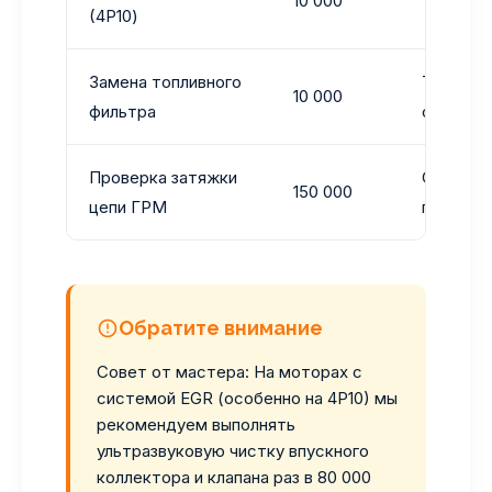
10 000
Только L
(4P10)
Замена топливного
Только о
10 000
фильтра
степень
Проверка затяжки
Слушать
150 000
цепи ГРМ
предмет
Обратите внимание
Совет от мастера: На моторах с
системой EGR (особенно на 4P10) мы
рекомендуем выполнять
ультразвуковую чистку впускного
коллектора и клапана раз в 80 000