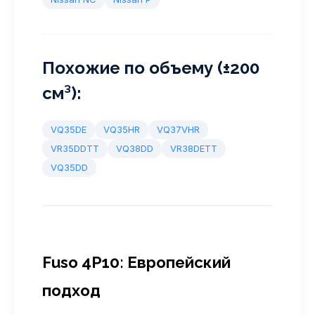
Похожие по объему (±200
см³):
VQ35DE
VQ35HR
VQ37VHR
VR35DDTT
VQ38DD
VR38DETT
VQ35DD
Fuso 4P10: Европейский
подход