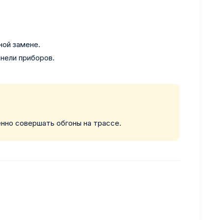
ной замене.
анели приборов.
нно совершать обгоны на трассе.