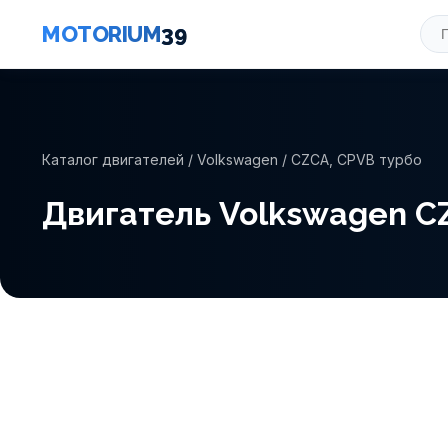
MOTORIUM
39
Каталог двигателей
/
Volkswagen
/ CZCA, CPVB турбо
Двигатель Volkswagen C