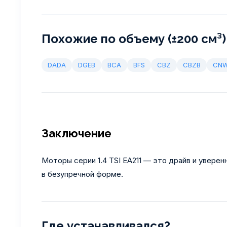
Похожие по объему (±200 см³)
DADA
DGEB
BCA
BFS
CBZ
CBZB
CNW
Заключение
Моторы серии 1.4 TSI EA211 — это драйв и увер
в безупречной форме.
Где устанавливался?