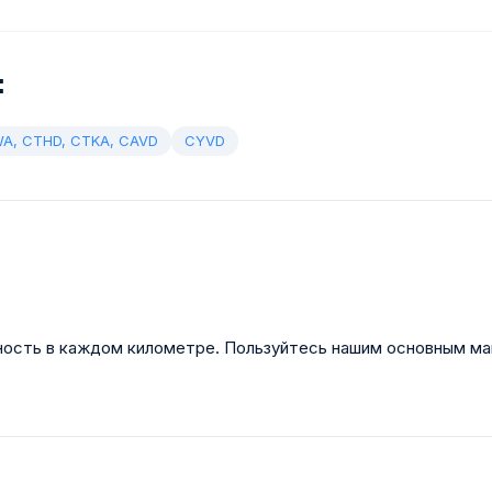
:
A, CTHD, CTKA, CAVD
CYVD
енность в каждом километре. Пользуйтесь нашим основным м