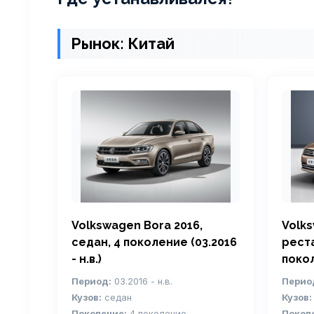
Рынок: Китай
Volkswagen Bora 2016,
Volk
седан, 4 поколение (03.2016
реста
- н.в.)
покол
Период:
03.2016 - н.в.
Перио
Кузов:
седан
Кузов:
Поколение:
4 поколение
Покол