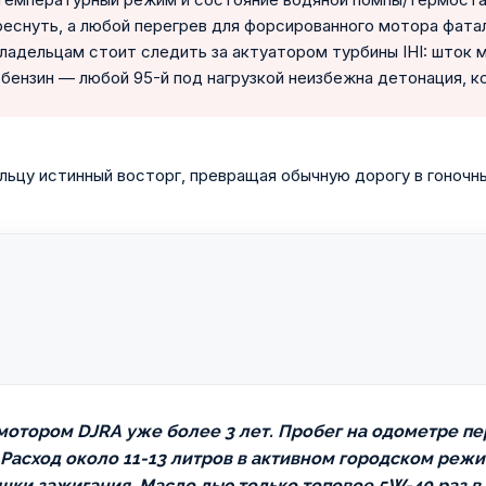
еснуть, а любой перегрев для форсированного мотора фата
ладельцам стоит следить за актуатором турбины IHI: шток 
 бензин — любой 95-й под нагрузкой неизбежна детонация, к
льцу истинный восторг, превращая обычную дорогу в гоночны
с мотором DJRA уже более 3 лет. Пробег на одометре п
асход около 11-13 литров в активном городском режи
шки зажигания. Масло лью только топовое 5W-40 раз в 