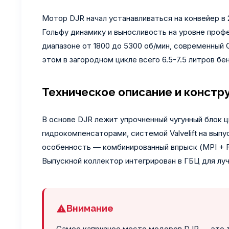
Мотор DJR начал устанавливаться на конвейер в
Гольфу динамику и выносливость на уровне проф
диапазоне от 1800 до 5300 об/мин, современный 
этом в загородном цикле всего 6.5-7.5 литров бен
Техническое описание и констр
В основе DJR лежит упрочненный чугунный блок ц
гидрокомпенсаторами, системой Valvelift на вып
особенность — комбинированный впрыск (MPI + FSI)
Выпускной коллектор интегрирован в ГБЦ для лу
Внимание
Самое капризное место модоров DJR — это 