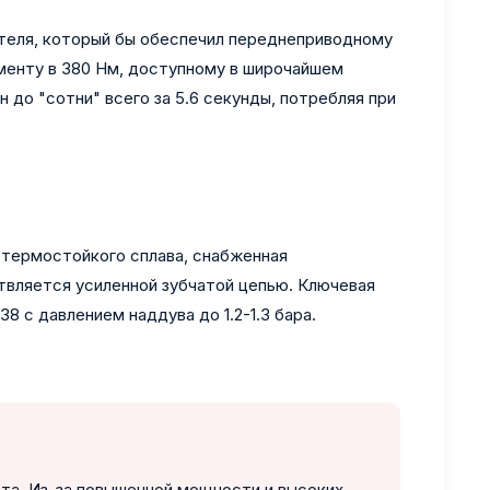
ателя, который бы обеспечил переднеприводному
менту в 380 Нм, доступному в широчайшем
до "сотни" всего за 5.6 секунды, потребляя при
з термостойкого сплава, снабженная
ствляется усиленной зубчатой цепью. Ключевая
8 с давлением наддува до 1.2-1.3 бара.
а. Из-за повышенной мощности и высоких