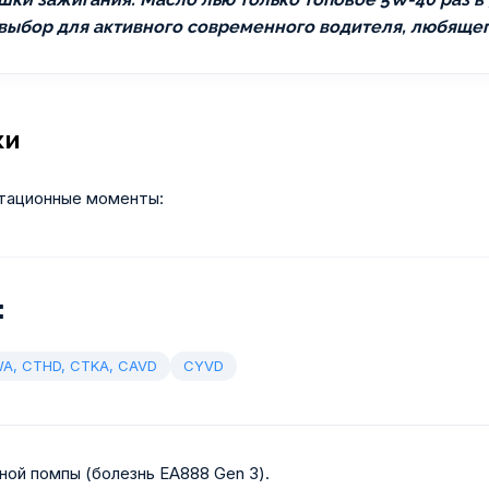
 выбор для активного современного водителя, любящег
ки
тационные моменты:
:
A, CTHD, CTKA, CAVD
CYVD
ной помпы (болезнь EA888 Gen 3).