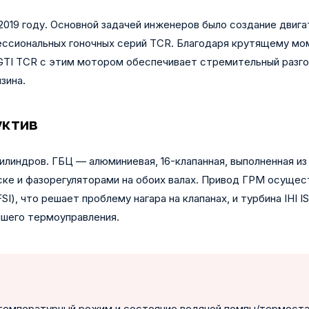
 2019 году. Основной задачей инженеров было создание двиг
ессиональных гоночных серий TCR. Благодаря крутящему мо
GTI TCR с этим мотором обеспечивает стремительный разгон 
зина.
уктив
илиндров. ГБЦ — алюминиевая, 16-клапанная, выполненная и
уске и фазорегуляторами на обоих валах. Привод ГРМ осуще
, что решает проблему нагара на клапанах, и турбина IHI IS3
чшего термоуправления.
температурный режим и состояние водяной помпы/термостат