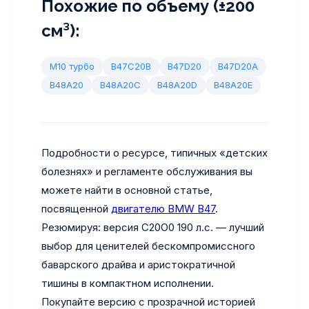
Похожие по объему (±200
см³):
M10 турбо
B47C20B
B47D20
B47D20A
B48A20
B48A20C
B48A20D
B48A20E
Подробности о ресурсе, типичных «детских
болезнях» и регламенте обслуживания вы
можете найти в основной статье,
посвященной
двигателю BMW B47
.
Резюмируя: версия C20O0 190 л.с. — лучший
выбор для ценителей бескомпромиссного
баварского драйва и аристократичной
тишины в компактном исполнении.
Покупайте версию с прозрачной историей