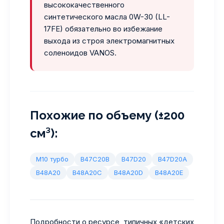
высококачественного
синтетического масла 0W-30 (LL-
17FE) обязательно во избежание
выхода из строя электромагнитных
соленоидов VANOS.
Похожие по объему (±200
см³):
M10 турбо
B47C20B
B47D20
B47D20A
B48A20
B48A20C
B48A20D
B48A20E
Подробности о ресурсе, типичных «детских