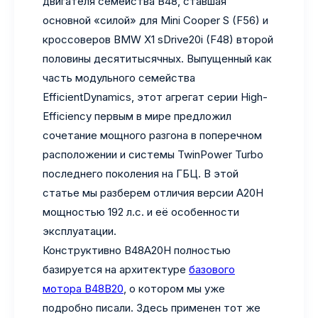
двигателя семейства B48, ставшая
основной «силой» для Mini Cooper S (F56) и
кроссоверов BMW X1 sDrive20i (F48) второй
половины десятитысячных. Выпущенный как
часть модульного семейства
EfficientDynamics, этот агрегат серии High-
Efficiency первым в мире предложил
сочетание мощного разгона в поперечном
расположении и системы TwinPower Turbo
последнего поколения на ГБЦ. В этой
статье мы разберем отличия версии A20H
мощностью 192 л.с. и её особенности
эксплуатации.
Конструктивно B48A20H полностью
базируется на архитектуре
базового
мотора B48B20
, о котором мы уже
подробно писали. Здесь применен тот же