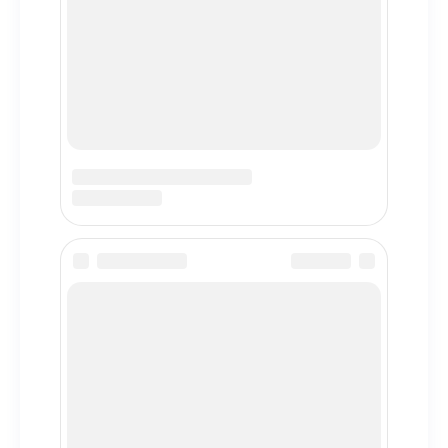
Профессиональный технический справочник. Данные о
двигателях, модификациях и характеристиках
автомобилей для экспертов и автовладельцев.
Навигация
Главная
Каталог автомобилей
Каталог двигателей
О проекте
Популярные марки
Toyota
BMW