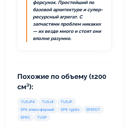
форсунок. Простейший по
базовой архитектуре и супер-
ресурсный агрегат. С
запчастями проблем никаких
— их везде много и стоят они
вполне разумно.
Похожие по объему (±200
см³):
TU5JP4
TU5J4
TU5JP
EP6 атмосферный
EP6 турбо
EP6FDT
EP6C
TU5P