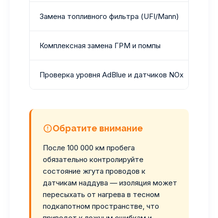
Замена топливного фильтра (UFI/Mann)
2
Комплексная замена ГРМ и помпы
1
Проверка уровня AdBlue и датчиков NOx
П
Обратите внимание
После 100 000 км пробега
обязательно контролируйте
состояние жгута проводов к
датчикам наддува — изоляция может
пересыхать от нагрева в тесном
подкапотном пространстве, что
приведет к ложным ошибкам и