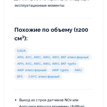
эксплуатационные моменты:
Похожие по объему (±200
см³):
DADA
APH, AVC, AWC, AWU, AWV, BKF атмосферный
APH, AVC, AWC, AWU, AWV, BKF турбо
AWP атмосферный
AWP турбо
AWU
BFS
CAYC атмосферный
Выход из строя датчиков NOx или
форсунки впрыска мочевины (AdBlue).