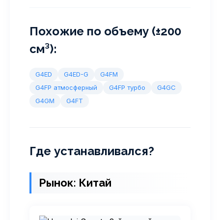
Похожие по объему (±200
см³):
G4ED
G4ED-G
G4FM
G4FP атмосферный
G4FP турбо
G4GC
G4GM
G4FT
Где устанавливался?
Рынок: Китай