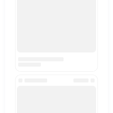
Toyota
BMW
Mercedes-Benz
Nissan
Volkswagen
Информация
Политика конфиденциальности
Пользовательское соглашение
Использование Cookies