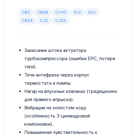
CBZ
CBZB
CYVD
DLS
DLC
CBZA
CJZ
CJZA
Закисание штока актуатора
турбокомпрессора (ошибки EPC, потеря
тяги).
Течи антифриза через корпус
термостата и помпы.
Нагар на впускных клапанах (традиционно
для прямого впрыска).
Вибрации на холостом ходу
(особенность 3-цилиндровой
компоновки).
Повышенная чувствительность к