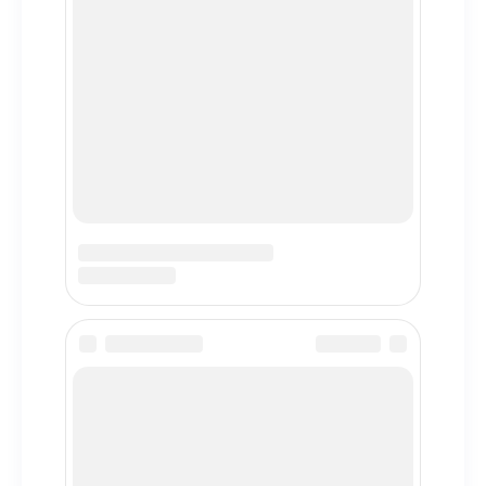
Motorium39
Профессиональный технический справочник. Данные о
двигателях, модификациях и характеристиках
автомобилей для экспертов и автовладельцев.
Навигация
Главная
Каталог автомобилей
Каталог двигателей
О проекте
Популярные марки