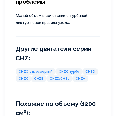
проблемы
Малый объем в сочетании с турбиной
диктует свои правила ухода.
Другие двигатели серии
CHZ:
CHZC атмосферный
CHZC турбо
CHZD
CHZK
CHZB
CHZD/CHZJ
CHZA
Похожие по объему (±200
см³):